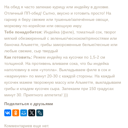
На обед я часто запекаю курицу или индейку в духовке.
Отличный ПП-обед! Сытно, вкусно и готовить просто! На
гарнир я беру свежие или тушеные/запечённые овощи,
морковку по-корейски или овощную икру.
Тебе понадобится:
Индейка (филе), томатный сок, творог
мягкий обезжиренный с зеленью/чесноком/пряностями или
баночка Альметте, грибы замороженные белые/лесные или
любые свежие, сыр твердый
Как готовить:
Режем индейку на кусочки по 1,5-2 см
толщиной. На противень вливаем сока, что бы индейка
наполовину в нем «утопла». Выкладываем филе в сок и
«маринуем» по минут 20-30 с каждой стороны. На каждый
кусочек мажем творожную массу или Альметте, выкладываем
грибы и кладем кусочек сыра. Запекаем при 150 градусах
минут 30. Приятного аппетита! )))
Поделиться с друзьями
Комментариев еще нет.