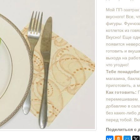
Мой
ПП-завтрак
вкусного! Все, ч
фигуры. Фунчоз
котлеток из гов
Вкусно! Еще одна
появится неверо
готовить и вкуш
выхода на работ
что угодно!
Тебе понадоби
магазина, бакл
приготовить, а 
Как готовить:
Г
перемешиваем. 
добавляю в сал
без каких-либо 
перед тобой. Вк
Поделиться с 