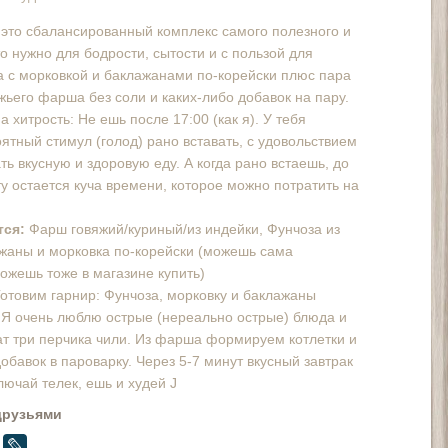
это сбалансированный комплекс самого полезного и
то нужно для бодрости, сытости и с пользой для
а с морковкой и баклажанами по-корейски плюс пара
яжьего фарша без соли и каких-либо добавок на пару.
 хитрость: Не ешь после 17:00 (как я). У тебя
ятный стимул (голод) рано вставать, с удовольствием
ать вкусную и здоровую еду. А когда рано встаешь, до
у остается куча времени, которое можно потратить на
тся:
Фарш говяжий/куриный/из индейки, Фунчоза из
ажаны и морковка по-корейски (можешь сама
можешь тоже в магазине купить)
отовим гарнир: Фунчоза, морковку и баклажаны
Я очень люблю острые (нереально острые) блюда и
ат три перчика чили. Из фарша формируем котлетки и
добавок в пароварку. Через 5-7 минут вкусный завтрак
лючай телек, ешь и худей J
друзьями