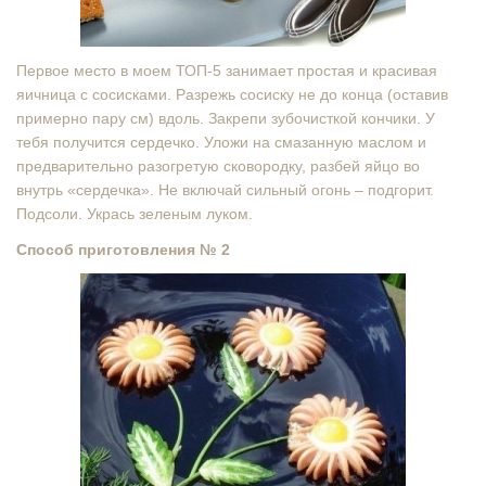
Первое место в моем ТОП-5 занимает простая и красивая
яичница с сосисками. Разрежь сосиску не до конца (оставив
примерно пару см) вдоль. Закрепи зубочисткой кончики. У
тебя получится сердечко. Уложи на смазанную маслом и
предварительно разогретую сковородку, разбей яйцо во
внутрь «сердечка». Не включай сильный огонь – подгорит.
Подсоли. Укрась зеленым луком.
Способ приготовления № 2