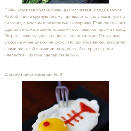
Очень красивая подача яичницы с сосисками в виде цветков.
Разбей яйцо в круглую форму, предварительно уложенную на
смазанную маслом и разогретую сковородку. Если формы нет,
сделай ее сама: нарежь кольцами обычный болгарский перец.
Разрежь сосиску вдоль и порежь на полукольца. Полукольца
уложи на яичницу (как на фото). По приготовлению, аккуратно
сними лопаткой и выложи на тарелку. Из огурца вырежи
«лепестки», из лука сделай стебельки.
Способ приготовления № 3