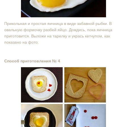
Прикольная и простая яичница в виде забавной рыбки. В
овальную формочку разбей яйцо. Дождись, пока яичница
приготовится. Выложи на тарелку и укрась кетчупом, как
показано на фото.
Способ приготовления № 4