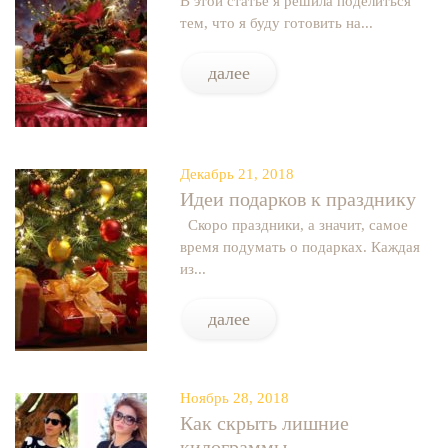
В этой статье я решила поделиться
тем, что я буду готовить на...
далее
Декабрь 21, 2018
Идеи подарков к празднику
Скоро праздники, а значит, самое
время подумать о подарках. Каждая
из...
далее
Ноябрь 28, 2018
Как скрыть лишние
килограммы