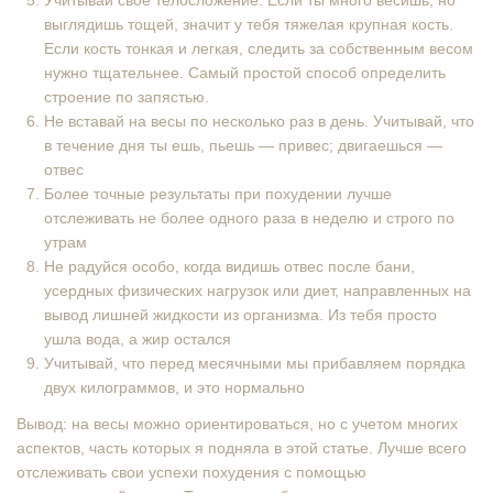
Учитывай свое телосложение. Если ты много весишь, но
выглядишь тощей, значит у тебя тяжелая крупная кость.
Если кость тонкая и легкая, следить за собственным весом
нужно тщательнее. Самый простой способ определить
строение по запястью.
Не вставай на весы по несколько раз в день. Учитывай, что
в течение дня ты ешь, пьешь — привес; двигаешься —
отвес
Более точные результаты при похудении лучше
отслеживать не более одного раза в неделю и строго по
утрам
Не радуйся особо, когда видишь отвес после бани,
усердных физических нагрузок или диет, направленных на
вывод лишней жидкости из организма. Из тебя просто
ушла вода, а жир остался
Учитывай, что перед месячными мы прибавляем порядка
двух килограммов, и это нормально
Вывод: на весы можно ориентироваться, но с учетом многих
аспектов, часть которых я подняла в этой статье. Лучше всего
отслеживать свои успехи похудения с помощью